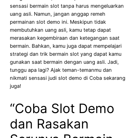
sensasi bermain slot tanpa harus mengeluarkan
uang asli. Namun, jangan anggap remeh
permainan slot demo ini. Meskipun tidak
membutuhkan uang asli, kamu tetap dapat
merasakan kegembiraan dan ketegangan saat
bermain. Bahkan, kamu juga dapat mempelajari
strategi dan trik bermain slot yang dapat kamu
gunakan saat bermain dengan uang asli. Jadi,
tunggu apa lagi? Ajak teman-temanmu dan
nikmati sensasi judi slot demo di Coba sekarang
juga!
“Coba Slot Demo
dan Rasakan