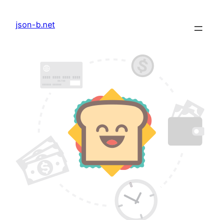
Skip
to
json-b.net
content