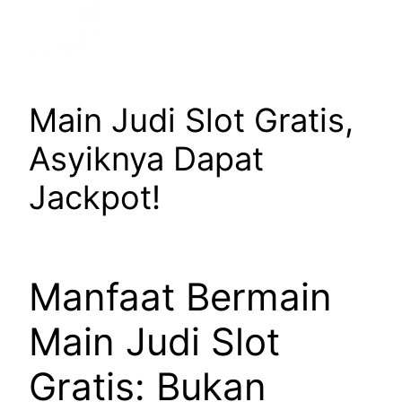
Main Judi Slot Gratis,
Asyiknya Dapat
Jackpot!
Manfaat Bermain
Main Judi Slot
Gratis: Bukan