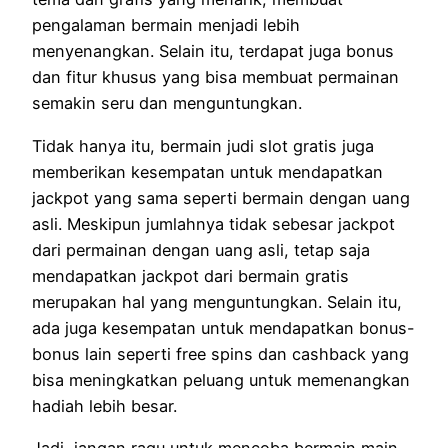
pengalaman bermain menjadi lebih
menyenangkan. Selain itu, terdapat juga bonus
dan fitur khusus yang bisa membuat permainan
semakin seru dan menguntungkan.
Tidak hanya itu, bermain judi slot gratis juga
memberikan kesempatan untuk mendapatkan
jackpot yang sama seperti bermain dengan uang
asli. Meskipun jumlahnya tidak sebesar jackpot
dari permainan dengan uang asli, tetap saja
mendapatkan jackpot dari bermain gratis
merupakan hal yang menguntungkan. Selain itu,
ada juga kesempatan untuk mendapatkan bonus-
bonus lain seperti free spins dan cashback yang
bisa meningkatkan peluang untuk memenangkan
hadiah lebih besar.
Jadi, jangan ragu untuk mencoba bermain main