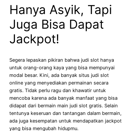
Hanya Asyik, Tapi
Juga Bisa Dapat
Jackpot!
Segera lepaskan pikiran bahwa judi slot hanya
untuk orang-orang kaya yang bisa mempunyai
modal besar. Kini, ada banyak situs judi slot
online yang menyediakan permainan secara
gratis. Tidak perlu ragu dan khawatir untuk
mencoba karena ada banyak manfaat yang bisa
didapat dari bermain main judi slot gratis. Selain
tentunya keseruan dan tantangan dalam bermain,
ada juga kesempatan untuk mendapatkan jackpot
yang bisa mengubah hidupmu.