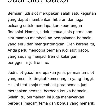
Bermain judi slot merupakan salah satu kegiatan
yang dapat memberikan hiburan dan juga
peluang untuk mendapatkan keuntungan
finansial. Namun, tidak semua jenis permainan
slot mampu memberikan pengalaman bermain
yang seru dan menguntungkan. Oleh karena itu,
Anda perlu mencoba bermain judi slot gacor,
yang sedang menjadi tren di kalangan
penggemar judi online.
Judi slot gacor merupakan jenis permainan slot
yang memiliki tingkat kemenangan yang tinggi.
Hal ini tentu saja membuat para pemain judi
merasakan sensasi berbeda ketika bermain.
Selain itu, permainan ini juga menawarkan
berbagai macam tema dan bonus yang menarik,