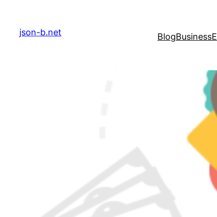
Skip
to
json-b.net
Blog
Business
E
content