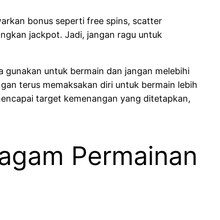
rkan bonus seperti free spins, scatter
gkan jackpot. Jadi, jangan ragu untuk
da gunakan untuk bermain dan jangan melebihi
ngan terus memaksakan diri untuk bermain lebih
 mencapai target kemenangan yang ditetapkan,
Ragam Permainan