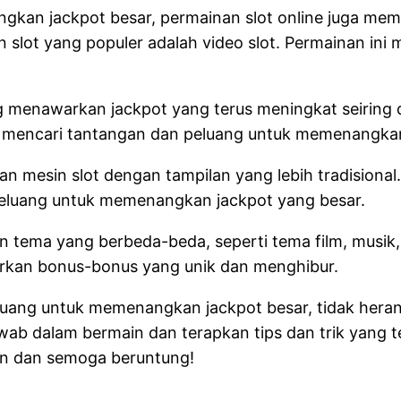
an jackpot besar, permainan slot online juga memi
n slot yang populer adalah video slot. Permainan ini 
yang menawarkan jackpot yang terus meningkat seiring
g mencari tantangan dan peluang untuk memenangkan
rkan mesin slot dengan tampilan yang lebih tradisio
eluang untuk memenangkan jackpot yang besar.
 tema yang berbeda-beda, seperti tema film, musik,
arkan bonus-bonus yang unik dan menghibur.
ng untuk memenangkan jackpot besar, tidak heran jik
ab dalam bermain dan terapkan tips dan trik yang t
n dan semoga beruntung!