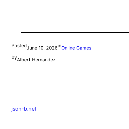
Posted
in
June 10, 2026
Online Games
by
Albert Hernandez
json-b.net