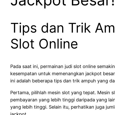
Jackpot Besar!
Tips dan Trik 
Slot Online
Pada saat ini, permainan judi slot online semak
kesempatan untuk memenangkan jackpot besar. N
ini adalah beberapa tips dan trik ampuh yang 
Pertama, pilihlah mesin slot yang tepat. Mesin s
pembayaran yang lebih tinggi daripada yang la
yang lebih tinggi. Selain itu, perhatikan juga
jackpot.