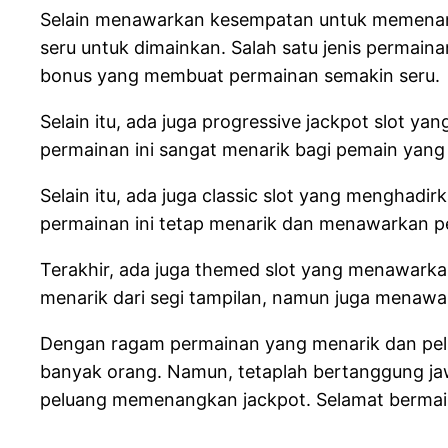
Selain menawarkan kesempatan untuk memenangk
seru untuk dimainkan. Salah satu jenis permaina
bonus yang membuat permainan semakin seru.
Selain itu, ada juga progressive jackpot slot 
permainan ini sangat menarik bagi pemain yan
Selain itu, ada juga classic slot yang menghadi
permainan ini tetap menarik dan menawarkan p
Terakhir, ada juga themed slot yang menawarkan
menarik dari segi tampilan, namun juga menaw
Dengan ragam permainan yang menarik dan pelua
banyak orang. Namun, tetaplah bertanggung jaw
peluang memenangkan jackpot. Selamat bermai